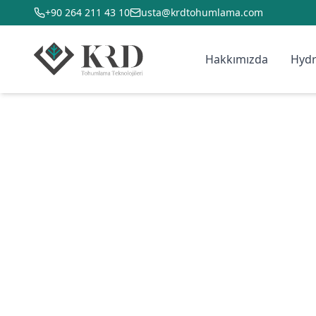
+90 264 211 43 10
usta@krdtohumlama.com
Hakkımızda
Hydr