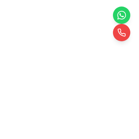
İletişim
Çaybaşı Yeniköy Mh. 36 Nolu Sk. No 44
Erenler / Sakarya