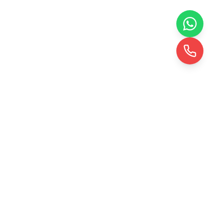
İletişim
Çaybaşı Yeniköy Mh. 36 Nolu Sk. No 44
Erenler / Sakarya