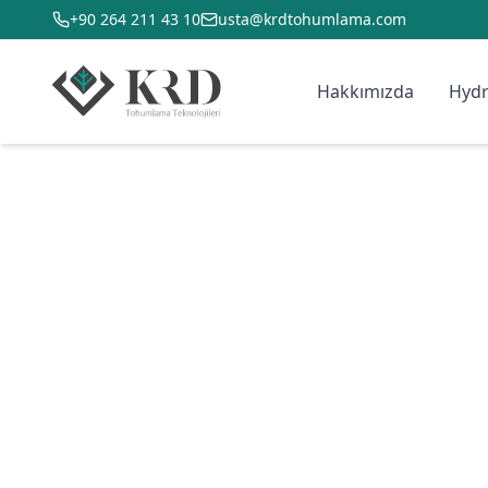
+90 264 211 43 10
usta@krdtohumlama.com
Hakkımızda
Hydr